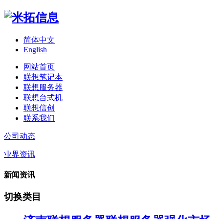
简体中文
English
网站首页
联想笔记本
联想服务器
联想台式机
联想信创
联系我们
公司动态
业界资讯
新闻资讯
切换类目